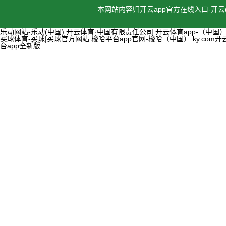
本网站内容归开云app官方在线入口-开云
乐动网站-乐动(中国)
开云体育·中国有限责任公司
开云体育app-（中国
买球体育-买球|买球官方网站
梭哈平台app官网-梭哈（中国）
ky.co
台app全新版