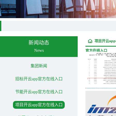
项目开云app
新闻动态
News
官方在线入口
集团新闻
招标开云app官方在线入口
节能开云app官方在线入口
项目开云app官方在线入口