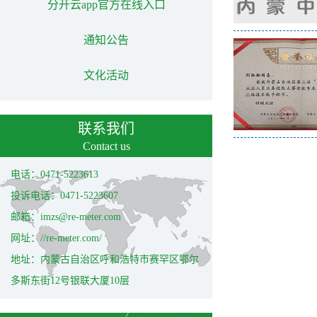
分开云app官方在线入口
通知公告
文化活动
联系我们
Contact us
电话：0471-5223613
投诉电话：0471-5223607
邮箱：imzs@re-meter.com
网址：//re-meter.com/
地址：内蒙古自治区呼和浩特市赛罕区鄂尔
多斯东街12号银联大厦10层