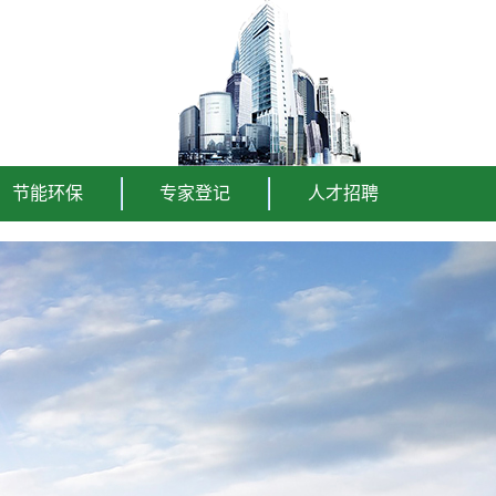
节能环保
专家登记
人才招聘