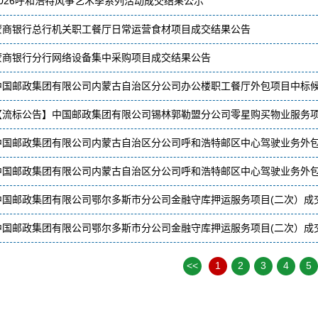
2026呼和浩特风筝艺术季系列活动成交结果公示
蒙商银行总行机关职工餐厅日常运营食材项目成交结果公告
蒙商银行分行网络设备集中采购项目成交结果公告
中国邮政集团有限公司内蒙古自治区分公司办公楼职工餐厅外包项目中标
【流标公告】中国邮政集团有限公司锡林郭勒盟分公司零星购买物业服务
中国邮政集团有限公司内蒙古自治区分公司呼和浩特邮区中心驾驶业务外
中国邮政集团有限公司内蒙古自治区分公司呼和浩特邮区中心驾驶业务外
中国邮政集团有限公司鄂尔多斯市分公司金融守库押运服务项目(二次）成
中国邮政集团有限公司鄂尔多斯市分公司金融守库押运服务项目(二次）成
<<
1
2
3
4
5