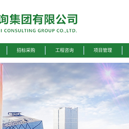
招标采购
工程咨询
项目管理