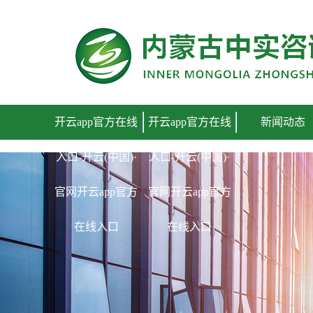
开云app官方在线入口
开云app官方在线
开云app官方在线
新闻动态
入口-开云(中国)·
入口-开云(中国)·
官网开云app官方
官网开云app官方
在线入口
在线入口