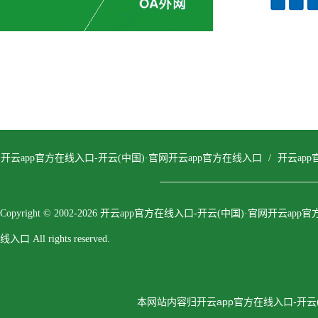
开云app官方在线入口-开云(中国)·官网开云app官方在线入口
/
开云ap
Copyright © 2002-2026 开云app官方在线入口-开云(中国)·官网开云app
线入口 All rights reserved.
本网站内容归开云app官方在线入口-开云