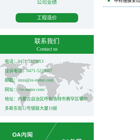
中材锂膜全
公司业绩
工程造价
联系我们
Contact us
电话：0471-5223613
投诉电话：0471-5223607
邮箱：imzs@re-meter.com
网址：//re-meter.com/
地址：内蒙古自治区呼和浩特市赛罕区鄂尔
多斯东街12号银联大厦10层