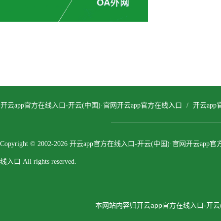
开云app官方在线入口-开云(中国)·官网开云app官方在线入口
/
开云ap
Copyright © 2002-2026 开云app官方在线入口-开云(中国)·官网开云app
线入口 All rights reserved.
本网站内容归开云app官方在线入口-开云