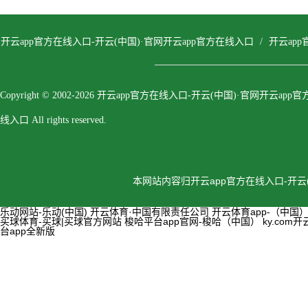
开云app官方在线入口-开云(中国)·官网开云app官方在线入口
/
开云ap
Copyright © 2002-2026 开云app官方在线入口-开云(中国)·官网开云app
线入口 All rights reserved.
本网站内容归开云app官方在线入口-开云
乐动网站-乐动(中国)
开云体育·中国有限责任公司
开云体育app-（中国
买球体育-买球|买球官方网站
梭哈平台app官网-梭哈（中国）
ky.co
台app全新版