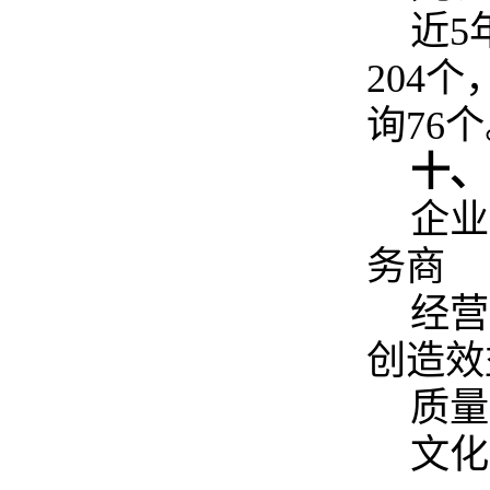
近5
204
询76
十、
企业
务商
经营
创造效
质量
文化