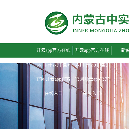
开云app官方在线入口
开云app官方在线
开云app官方在线
新
入口-开云(中国)·
入口-开云(中国)·
官网开云app官方
官网开云app官方
在线入口
在线入口