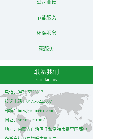
公司业绩
节能服务
环保服务
碳服务
联系我们
Contact us
电话：0471-5223613
投诉电话：0471-5223607
邮箱：imzs@re-meter.com
网址：//re-meter.com/
地址：内蒙古自治区呼和浩特市赛罕区鄂尔
多斯东街12号银联大厦10层