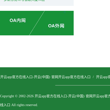
开云app官方在线入口-开云(中国)·官网开云app官方在线入口
/
开云ap
Copyright © 2002-2026 开云app官方在线入口-开云(中国)·官网开云app
线入口 All rights reserved.