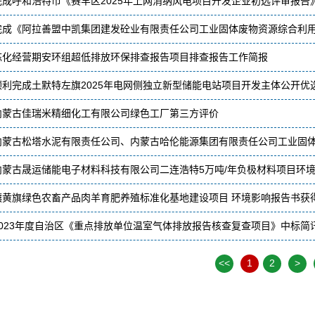
完成呼和浩特市《赛罕区2025年上网消纳风电项目开发企业初选评审报告
完成《阿拉善盟中凯集团建发砼业有限责任公司工业固体废物资源综合利
陈化经营期安环组超低排放环保排查报告项目排查报告工作简报
顺利完成土默特左旗2025年电网侧独立新型储能电站项目开发主体公开优
内蒙古佳瑞米精细化工有限公司绿色工厂第三方评价
内蒙古松塔水泥有限责任公司、内蒙古哈伦能源集团有限责任公司工业固
内蒙古晟运储能电子材料科技有限公司二连浩特5万吨/年负极材料项目环
镶黄旗绿色农畜产品肉羊育肥养殖标准化基地建设项目 环境影响报告书获
2023年度自治区《重点排放单位温室气体排放报告核查复查项目》中标简
<<
1
2
>