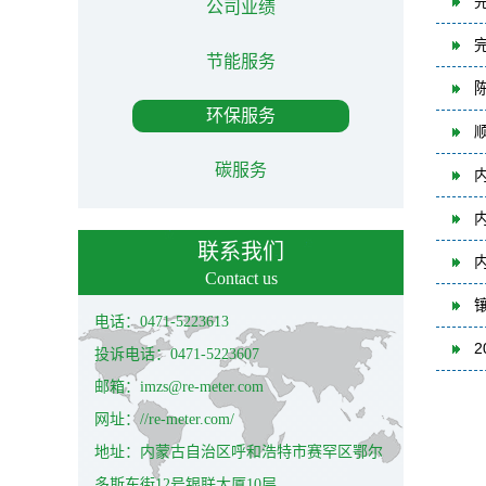
公司业绩
节能服务
环保服务
碳服务
联系我们
Contact us
电话：0471-5223613
投诉电话：0471-5223607
邮箱：imzs@re-meter.com
网址：//re-meter.com/
地址：内蒙古自治区呼和浩特市赛罕区鄂尔
多斯东街12号银联大厦10层