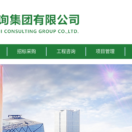
招标采购
工程咨询
项目管理