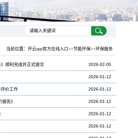
当前位置：
开云app官方在线入口
>>节能环保>>环保服务
告》顺利完成并正式提交
2026-02-05
2026-01-12
用评价工作
2026-01-12
价报告》
2026-01-12
告
2026-01-12
2026-01-12