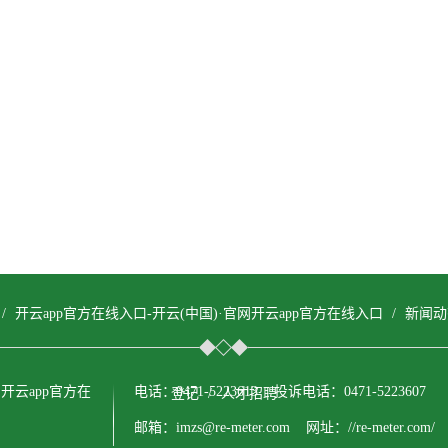
/
开云app官方在线入口-开云(中国)·官网开云app官方在线入口
/
新闻动
官网开云app官方在
电话：0471-5223613 投诉电话：0471-5223607
登记
/
人才招聘
邮箱：imzs@re-meter.com 网址：//re-meter.com/