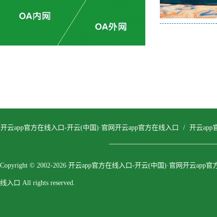
开云app官方在线入口-开云(中国)·官网开云app官方在线入口
/
开云ap
Copyright © 2002-2026 开云app官方在线入口-开云(中国)·官网开云app
线入口 All rights reserved.