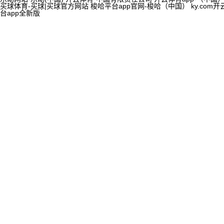
买球体育-买球|买球官方网站
梭哈平台app官网-梭哈（中国）
ky.co
台app全新版