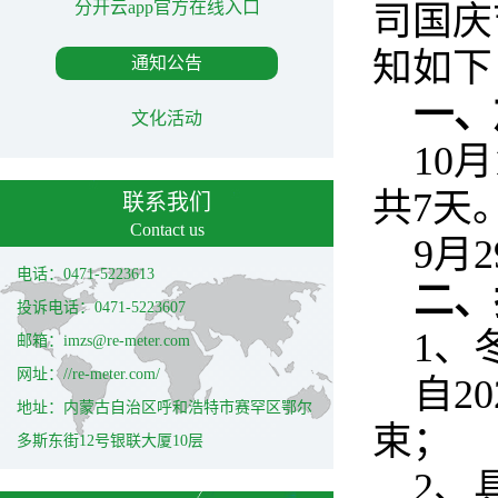
分开云app官方在线入口
司国庆
知如下
通知公告
一、
文化活动
10
共7天
联系我们
Contact us
9月
电话：0471-5223613
二、
投诉电话：0471-5223607
1
、
邮箱：imzs@re-meter.com
网址：//re-meter.com/
自2
地址：内蒙古自治区呼和浩特市赛罕区鄂尔
束；
多斯东街12号银联大厦10层
2
、