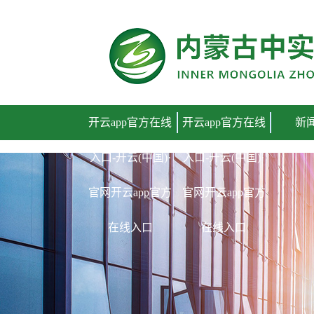
开云app官方在线入口
开云app官方在线
开云app官方在线
新
入口-开云(中国)·
入口-开云(中国)·
官网开云app官方
官网开云app官方
在线入口
在线入口