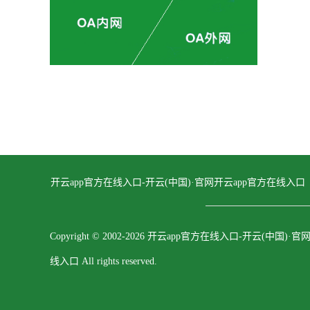
开云app官方在线入口-开云(中国)·官网开云app官方在线入口
Copyright © 2002-2026 开云app官方在线入口-开云(中国)·
线入口 All rights reserved.