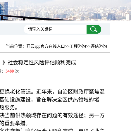
当前位置：
开云app官方在线入口
>>工程咨询>>评估咨询
期）》社会稳定性风险评估顺利完成
量：
3480
次
更换老化管道。近年来，自治区财政厅聚焦温
基础设施建设，旨在解决全区供热领域的堵
热服务。
决当前供热领域存在问题的有效途径；另一方
的重要举措。