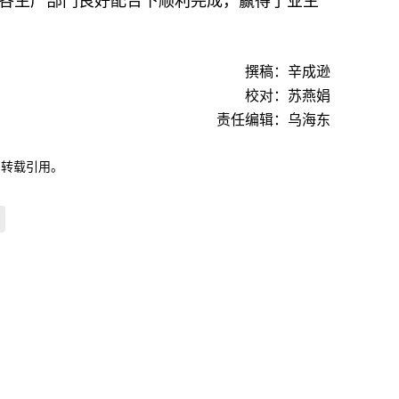
各生产部门良好配合下顺利完成，赢得了业主
撰稿：辛成逊
校对：苏燕娟
责任编辑：乌海东
自转载引用。