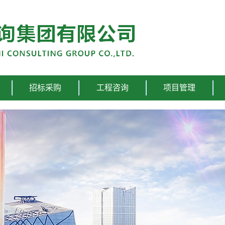
招标采购
工程咨询
项目管理