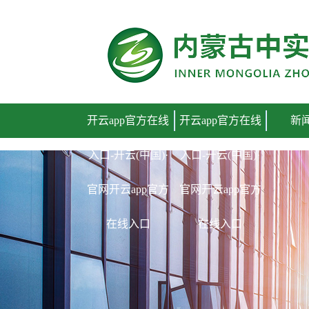
开云app官方在线入口
开云app官方在线
开云app官方在线
新
入口-开云(中国)·
入口-开云(中国)·
官网开云app官方
官网开云app官方
在线入口
在线入口