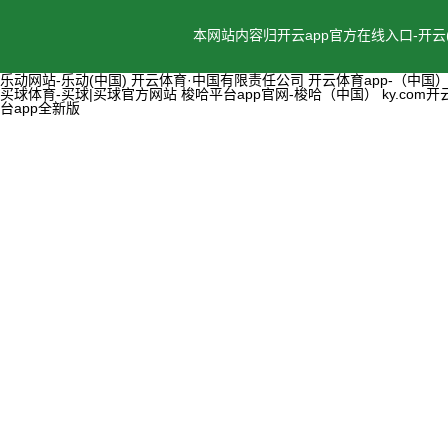
本网站内容归开云app官方在线入口-开云
乐动网站-乐动(中国)
开云体育·中国有限责任公司
开云体育app-（中国
买球体育-买球|买球官方网站
梭哈平台app官网-梭哈（中国）
ky.co
台app全新版