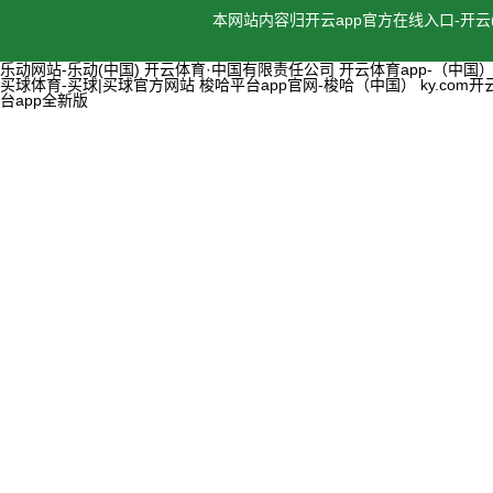
本网站内容归开云app官方在线入口-开云
乐动网站-乐动(中国)
开云体育·中国有限责任公司
开云体育app-（中国
买球体育-买球|买球官方网站
梭哈平台app官网-梭哈（中国）
ky.co
台app全新版