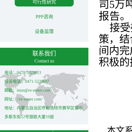
司5万
可行性研究
报告。
PPP咨询
接受
设备监理
策，结
间内完
联系我们
积极的
Contact us
电话：0471-5223613
投诉电话：0471-5223607
邮箱：imzs@re-meter.com
网址：//re-meter.com/
地址：内蒙古自治区呼和浩特市赛罕区鄂尔
多斯东街12号银联大厦10层
本文