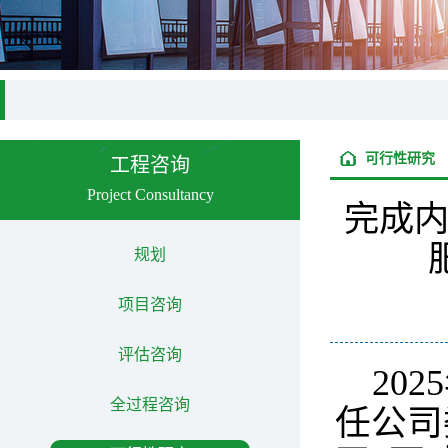
可行性研究
工程咨询
Project Consultancy
完成内
规划
项目咨询
评估咨询
20
全过程咨询
任公司