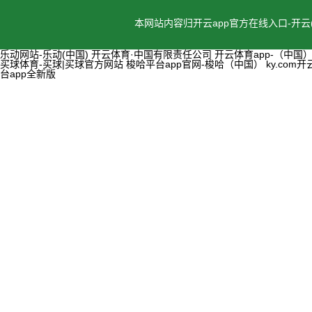
本网站内容归开云app官方在线入口-开云
乐动网站-乐动(中国)
开云体育·中国有限责任公司
开云体育app-（中国
买球体育-买球|买球官方网站
梭哈平台app官网-梭哈（中国）
ky.co
台app全新版