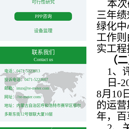
本次
可行性研究
三年绩
PPP咨询
绿化中
设备监理
工作则
实工程
联系我们
（二
Contact us
1、
电话：0471-5223613
日-2
投诉电话：0471-5223607
邮箱：imzs@re-meter.com
8月1
网址：//re-meter.com/
的运营
地址：内蒙古自治区呼和浩特市赛罕区鄂尔
年，百
多斯东街12号银联大厦10层
2、