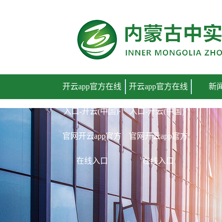
开云app官方在线入口
开云app官方在线
开云app官方在线
新
入口-开云(中国)·
入口-开云(中国)·
官网开云app官方
官网开云app官方
在线入口
在线入口