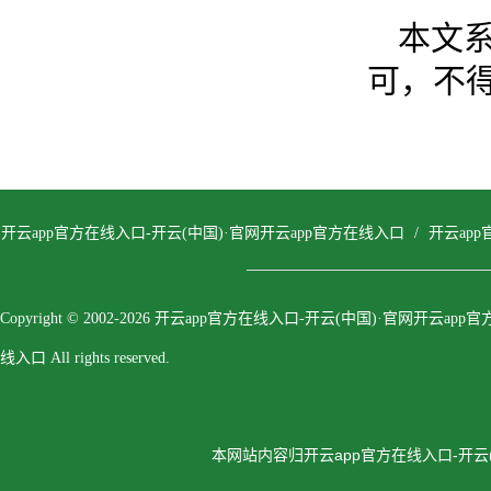
本文
可，不
开云app官方在线入口-开云(中国)·官网开云app官方在线入口
/
开云ap
Copyright © 2002-2026 开云app官方在线入口-开云(中国)·官网开云app
线入口 All rights reserved.
本网站内容归开云app官方在线入口-开云