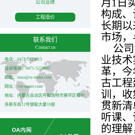
月1日
公司业绩
构成、
工程造价
长期以
市场，
联系我们
公司
Contact us
业技术
电话：0471-5223613
革，今
投诉电话：0471-5223607
邮箱：imzs@re-meter.com
古工程
网址：//re-meter.com/
训，收
地址：内蒙古自治区呼和浩特市赛罕区鄂尔
贯新清
多斯东街12号银联大厦10层
听课、
的理解