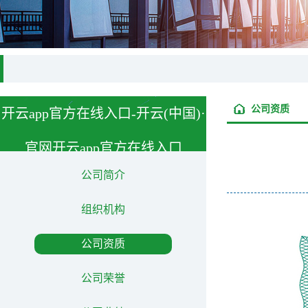
公司资质
开云app官方在线入口-开云(中国)·
官网开云app官方在线入口
About us
公司简介
组织机构
公司资质
公司荣誉