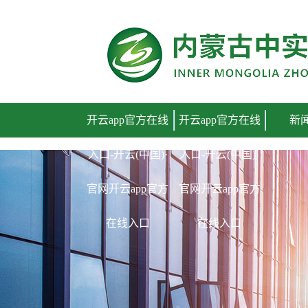
开云app官方在线入口
开云app官方在线
开云app官方在线
新
入口-开云(中国)·
入口-开云(中国)·
官网开云app官方
官网开云app官方
在线入口
在线入口