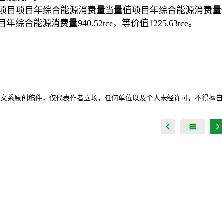
项目项目年综合能源消费量当量值项目年综合能源消费量940.5
年综合能源消费量940.52tce，等价值1225.63tce。
本文系原创稿件，仅代表作者立场，任何单位以及个人未经许可，不得擅