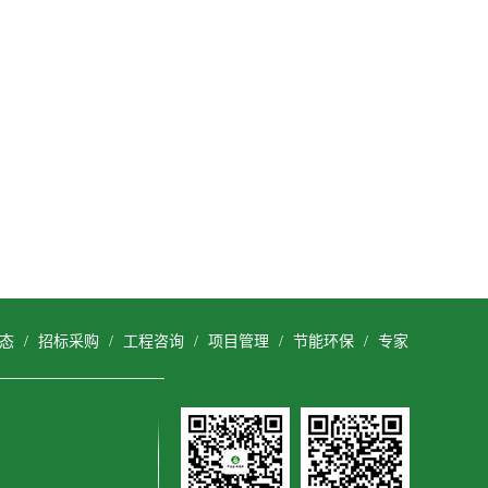
态
/
招标采购
/
工程咨询
/
项目管理
/
节能环保
/
专家