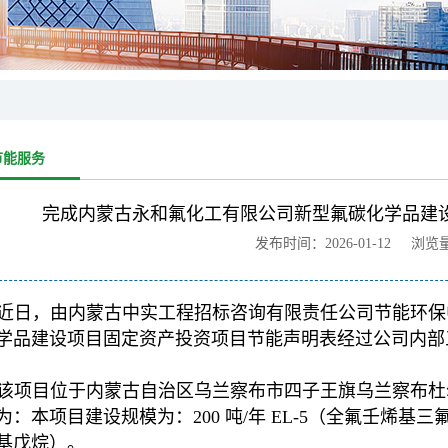
节能服务
完成内蒙古永和氟化工有限公司新型氟碳化学品建
发布时间：2026-01-12 浏览
近日，由内蒙古中实工程招标咨询有限责任公司节能环保
学品建设项目固定资产投资项目节能声明表经过公司内部
该项目位于内蒙古自治区乌兰察布市四子王旗乌兰察布杜尔
：本项目建设规模为：200 吨/年 EL-5（全氟壬烯基三氟乙醚）
基戊烷）。