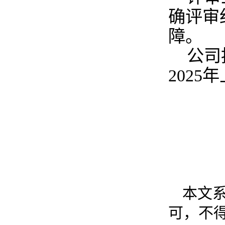
确评审
障。
公司
202
本文
可，不