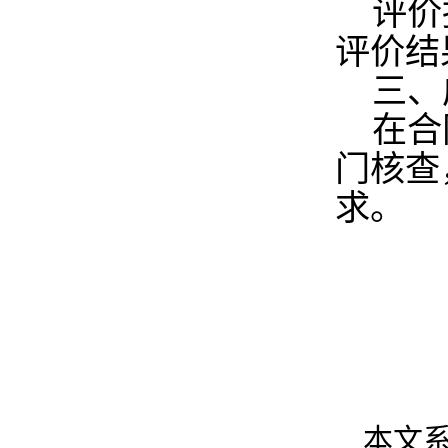
评价
评价结
三、
在合
门核查
求。
本文