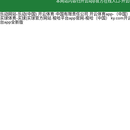
本网站内容归开云app官方在线入口-开云
乐动网站-乐动(中国)
开云体育·中国有限责任公司
开云体育app-（中国
买球体育-买球|买球官方网站
梭哈平台app官网-梭哈（中国）
ky.co
台app全新版