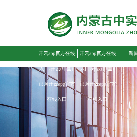
开云app官方在线入口
开云app官方在线
开云app官方在线
新
入口-开云(中国)·
入口-开云(中国)·
官网开云app官方
官网开云app官方
在线入口
在线入口