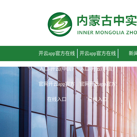
开云app官方在线入口
开云app官方在线
开云app官方在线
新
入口-开云(中国)·
入口-开云(中国)·
官网开云app官方
官网开云app官方
在线入口
在线入口