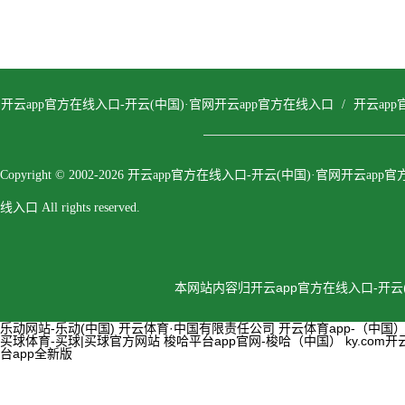
开云app官方在线入口-开云(中国)·官网开云app官方在线入口
/
开云ap
Copyright © 2002-2026 开云app官方在线入口-开云(中国)·官网开云app
线入口 All rights reserved.
本网站内容归开云app官方在线入口-开云
乐动网站-乐动(中国)
开云体育·中国有限责任公司
开云体育app-（中国
买球体育-买球|买球官方网站
梭哈平台app官网-梭哈（中国）
ky.co
台app全新版