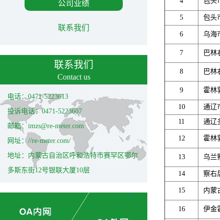
4
包头
公司业绩
5
包头
联系我们
6
乌海
7
巴林
联系我们
8
巴林
Contact us
9
霍林
电话：0471-5223613
10
通辽
投诉电话：0471-5223607
11
通辽
邮箱：imzs@re-meter.com
12
霍林
网址：//re-meter.com/
地址：内蒙古自治区呼和浩特市赛罕区鄂尔
13
乌兰
多斯东街12号银联大厦10层
14
察右
15
内蒙
16
伊金